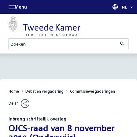
Menu
Taal sel
NL
Zoeken
Home
Debat en vergadering
Commissievergaderingen
Delen
Inbreng schriftelijk overleg
:
OJCS-raad van 8 november