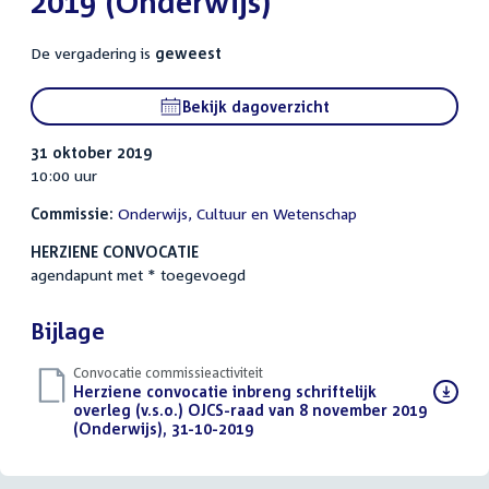
2019 (Onderwijs)
De vergadering is
geweest
Bekijk dagoverzicht
31 oktober 2019
10:00 uur
Commissie:
Onderwijs, Cultuur en Wetenschap
HERZIENE CONVOCATIE
agendapunt met * toegevoegd
Bijlage
Convocatie commissieactiviteit
Download
Herziene convocatie inbreng schriftelijk
bestand:
overleg (v.s.o.) OJCS-raad van 8 november 2019
(Onderwijs), 31-10-2019
(PDF)