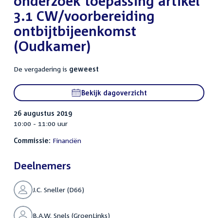
onderzoek toepassing artikel
3.1 CW/voorbereiding
ontbijtbijeenkomst
(Oudkamer)
De vergadering is
geweest
Bekijk dagoverzicht
26 augustus 2019
10:00 - 11:00 uur
Commissie:
Financiën
Deelnemers
J.C. Sneller (D66)
B.A.W. Snels (GroenLinks)