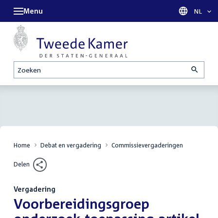
Menu
Taal sel
NL
Zoeken
Home
Debat en vergadering
Commissievergaderingen
Delen
Vergadering
:
Voorbereidingsgroep