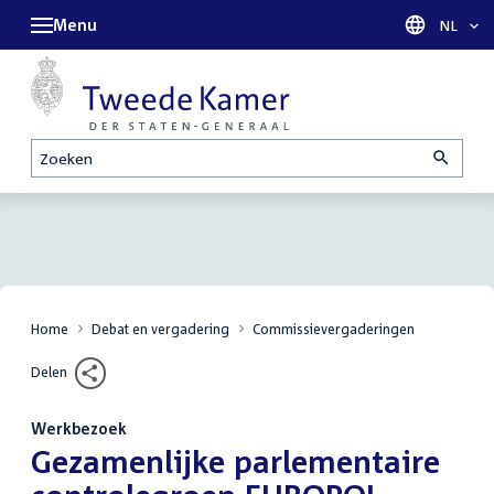
Menu
Taal sel
NL
Zoeken
Home
Debat en vergadering
Commissievergaderingen
Delen
Werkbezoek
:
Gezamenlijke parlementaire