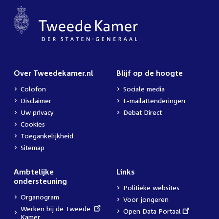
Over Tweedekamer.nl
Blijf op de hoogte
Colofon
Sociale media
Disclaimer
E-mailattenderingen
Uw privacy
Debat Direct
Cookies
Toegankelijkheid
Sitemap
Ambtelijke
Links
ondersteuning
Politieke websites
Organogram
Voor jongeren
External
Werken bij de Tweede
External
Open Data Portaal
link:
Kamer