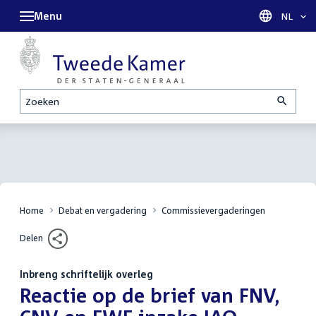
Menu
Taal sel
NL
Zoeken
Home
Debat en vergadering
Commissievergaderingen
Delen
Inbreng schriftelijk overleg
:
Reactie op de brief van FNV,