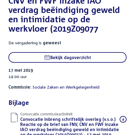
CNV en FWF inzake IAO
verdrag beëindiging geweld
en intimidatie op de
werkvloer (2019Z09077
De vergadering is
geweest
Bekijk dagoverzicht
17 mei 2019
14:00 uur
Commissie:
Sociale Zaken en Werkgelegenheid
Bijlage
Convocatie commissieactiviteit
Download
Convocatie inbreng schriftelijk overleg (v.s.o.)
bestand:
Reactie op de brief van FNV, CNV en FWF inzake
IAO verdrag beëindiging geweld en intimidatie
op de werkvloer (2019Z09077) - 17 mei 2019,