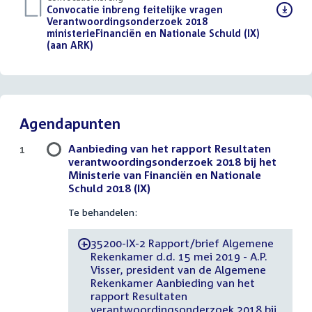
Download
Convocatie inbreng feitelijke vragen
bestand:
Verantwoordingsonderzoek 2018
ministerieFinanciën en Nationale Schuld (IX)
(aan ARK)
(PDF)
Agendapunten
Aanbieding van het rapport Resultaten
1
verantwoordingsonderzoek 2018 bij het
Ministerie van Financiën en Nationale
Schuld 2018 (IX)
Te behandelen:
35200-IX-2 Rapport/brief Algemene
-
Rekenkamer d.d. 15 mei 2019 - A.P.
Visser, president van de Algemene
Rekenkamer Aanbieding van het
rapport Resultaten
verantwoordingsonderzoek 2018 bij