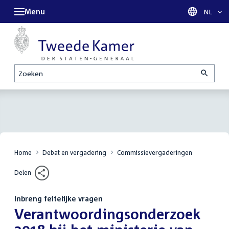
Menu
Taal sel
NL
Zoeken
Home
Debat en vergadering
Commissievergaderingen
Delen
Inbreng feitelijke vragen
:
Verantwoordingsonderzoek