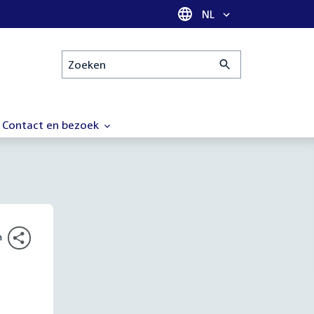
Taal selectie
NL
Zoeken
Contact en bezoek
n