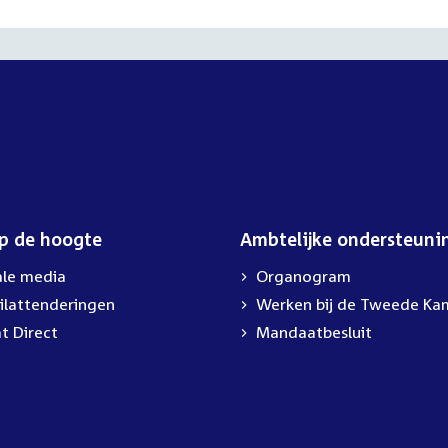
op de hoogte
Ambtelijke ondersteuni
ale media
Organogram
ilattenderingen
External
Werken bij de Tweede Ka
link:
t Direct
Mandaatbesluit