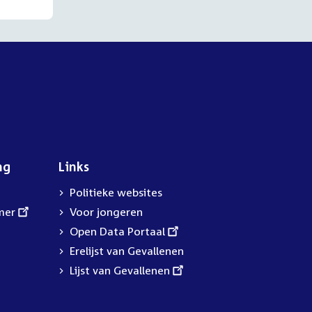
ng
Links
Politieke websites
mer
Voor jongeren
External
Open Data Portaal
link:
Erelijst van Gevallenen
External
Lijst van Gevallenen
link: