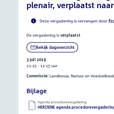
plenair, verplaatst naa
Deze vergadering is vervangen door
Pr
Voortgangsstatus
De vergadering is
verplaatst
commissie
activiteit
Bekijk dagoverzicht
3 juli 2019
11:15 - 12:15 uur
Commissie:
Landbouw, Natuur en Voedselkwali
Bijlage
Agenda procedurevergadering
Download
HERZIENE agenda procedurevergadering 
bestand: