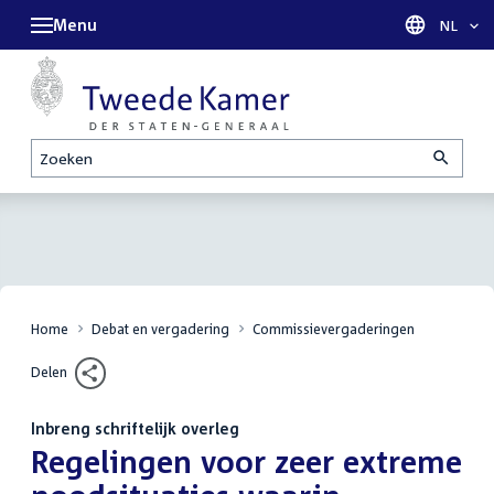
Menu
Taal sel
NL
Zoeken
Home
Debat en vergadering
Commissievergaderingen
Delen
Inbreng schriftelijk overleg
:
Regelingen voor zeer extreme