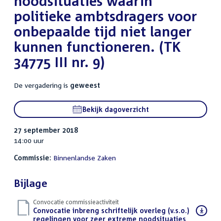
noodsituaties waarin
politieke ambtsdragers voor
onbepaalde tijd niet langer
kunnen functioneren. (TK
34775 III nr. 9)
De vergadering is
geweest
Bekijk dagoverzicht
27 september 2018
14:00 uur
Commissie:
Binnenlandse Zaken
Bijlage
Convocatie commissieactiviteit
Download
Convocatie inbreng schriftelijk overleg (v.s.o.)
bestand:
regelingen voor zeer extreme noodsituaties