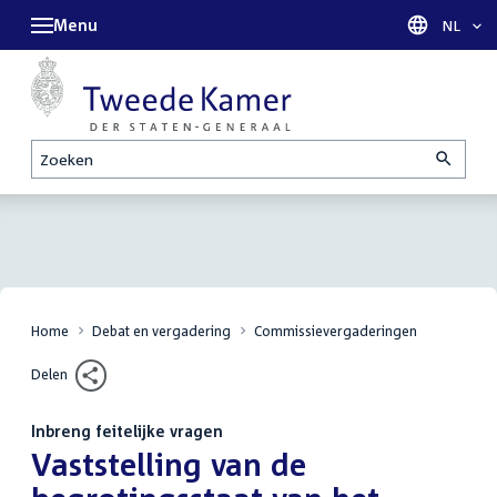
Menu
Taal sel
NL
Zoeken
Home
Debat en vergadering
Commissievergaderingen
Delen
Inbreng feitelijke vragen
:
Vaststelling van de