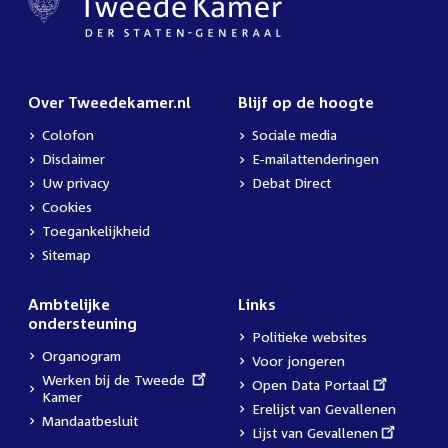
Over Tweedekamer.nl
Blijf op de hoogte
Colofon
Sociale media
Disclaimer
E-mailattenderingen
Uw privacy
Debat Direct
Cookies
Toegankelijkheid
Sitemap
Ambtelijke
Links
ondersteuning
Politieke websites
Organogram
Voor jongeren
External
Werken bij de Tweede
External
Open Data Portaal
link:
Kamer
link:
Erelijst van Gevallenen
Mandaatbesluit
External
Lijst van Gevallenen