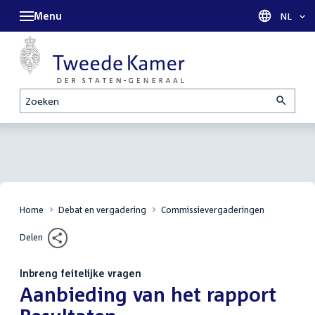
Menu
Taal sel
NL
Zoeken
Home
Debat en vergadering
Commissievergaderingen
Delen
Inbreng feitelijke vragen
:
Aanbieding van het rapport