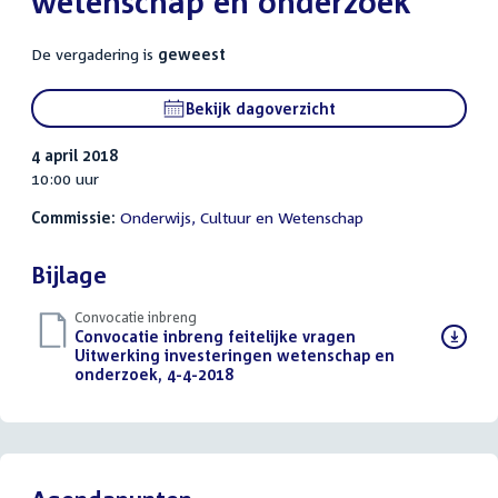
wetenschap en onderzoek
De vergadering is
geweest
Bekijk dagoverzicht
4 april 2018
10:00 uur
Commissie:
Onderwijs, Cultuur en Wetenschap
Bijlage
Convocatie inbreng
Download
Convocatie inbreng feitelijke vragen
bestand:
Uitwerking investeringen wetenschap en
onderzoek, 4-4-2018
(PDF)