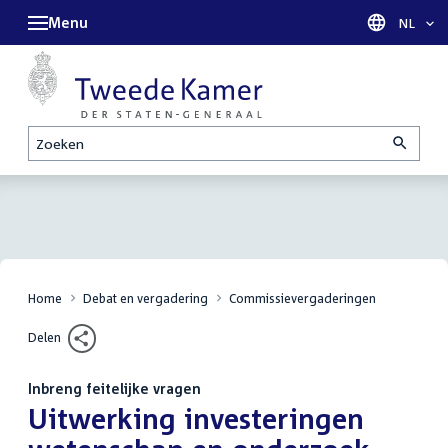
Menu
Taal sel
NL
Zoeken
Home
Debat en vergadering
Commissievergaderingen
Delen
Inbreng feitelijke vragen
:
Uitwerking investeringen