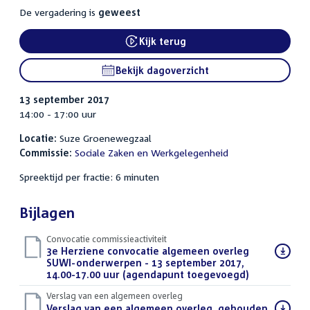
De vergadering is
geweest
Kijk terug
External link:
Bekijk dagoverzicht
13 september 2017
14:00 - 17:00 uur
Locatie:
Suze Groenewegzaal
Commissie:
Sociale Zaken en Werkgelegenheid
Spreektijd per fractie: 6 minuten
Bijlagen
Convocatie commissieactiviteit
Download
3e Herziene convocatie algemeen overleg
bestand:
SUWI-onderwerpen - 13 september 2017,
14.00-17.00 uur (agendapunt toegevoegd)
(PDF)
Verslag van een algemeen overleg
Download
Verslag van een algemeen overleg, gehouden