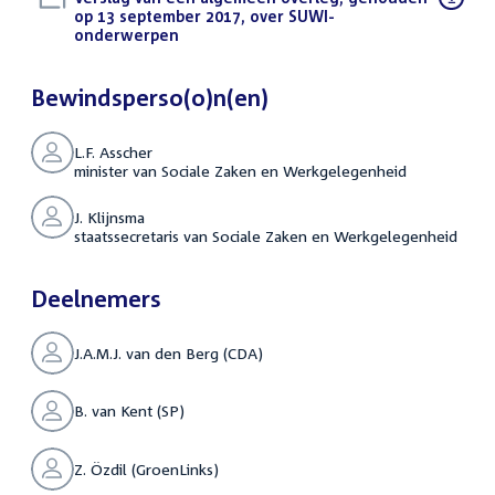
bestand:
op 13 september 2017, over SUWI-
onderwerpen
(PDF)
Bewindsperso(o)n(en)
L.F. Asscher
minister van Sociale Zaken en Werkgelegenheid
J. Klijnsma
staatssecretaris van Sociale Zaken en Werkgelegenheid
Deelnemers
J.A.M.J. van den Berg (CDA)
B. van Kent (SP)
Z. Özdil (GroenLinks)