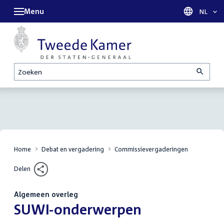
Menu
Taal sel
NL
Zoeken
Home
Debat en vergadering
Commissievergaderingen
Delen
Algemeen overleg
:
SUWI-onderwerpen