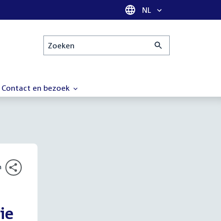
Taal selectie
NL
Zoeken
Contact en bezoek
n
ie