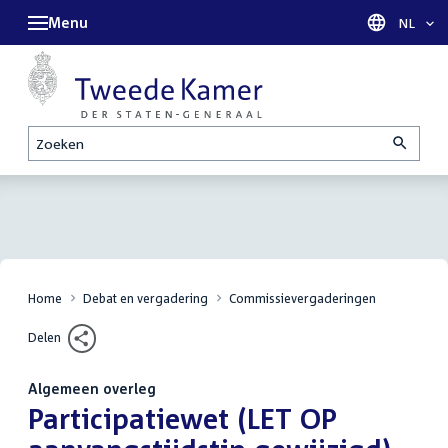
Menu
Taal sel
NL
Zoeken
Home
Debat en vergadering
Commissievergaderingen
Delen
Algemeen overleg
:
Participatiewet (LET OP