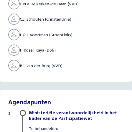
C.N.A. Nijkerken-de Haan (VVD)
C.J. Schouten (ChristenUnie)
L.G.J. Voortman (GroenLinks)
F. Koşer Kaya (D66)
B.I. van der Burg (VVD)
Agendapunten
Ministeriële verantwoordelijkheid in het
1
kader van de Participatiewet
Te behandelen: