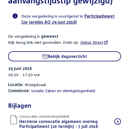
aanvangstijdstip gewijzigd)
Deze vergadering is voortgezet in
Participatiewet
(2e termijn AO 29 juni 2016)
Voortgangsstatus
commissie
De vergadering is
geweest
activiteit
Kijk terug link niet gevonden. Zoek op:
External
Debat Direct
link:
Bekijk dagoverzicht
29 juni 2016
14:30 - 17:30 uur
Locatie:
Klompézaal
Commissie:
Sociale Zaken en Werkgelegenheid
Bijlagen
Convocatie commissieactiviteit
Download
Herziene convocatie algemeen overleg
bestand:
Participatiewet (2e termijn) - 7 juli 2016