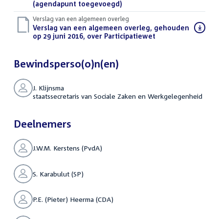
(agendapunt toegevoegd)
(PDF)
Verslag van een algemeen overleg
Download
Verslag van een algemeen overleg, gehouden
bestand:
op 29 juni 2016, over Participatiewet
(PDF)
Bewindsperso(o)n(en)
J. Klijnsma
staatssecretaris van Sociale Zaken en Werkgelegenheid
Deelnemers
J.W.M. Kerstens (PvdA)
S. Karabulut (SP)
P.E. (Pieter) Heerma (CDA)