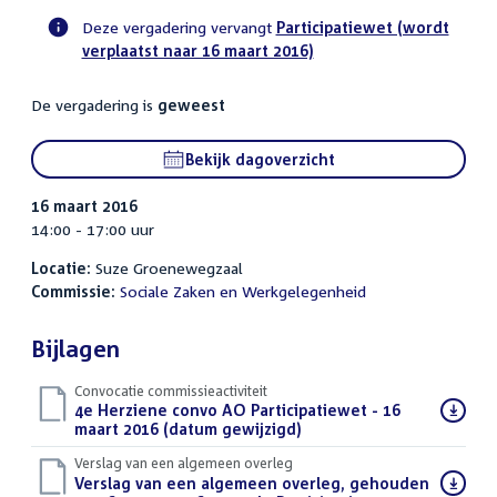
Deze vergadering vervangt
Participatiewet (wordt
verplaatst naar 16 maart 2016)
Voortgangsstatus
commissie
De vergadering is
geweest
activiteit
Bekijk dagoverzicht
16 maart 2016
14:00 - 17:00 uur
Locatie:
Suze Groenewegzaal
Commissie:
Sociale Zaken en Werkgelegenheid
Bijlagen
Convocatie commissieactiviteit
Download
4e Herziene convo AO Participatiewet - 16
bestand:
maart 2016 (datum gewijzigd)
(PDF)
Verslag van een algemeen overleg
Download
Verslag van een algemeen overleg, gehouden