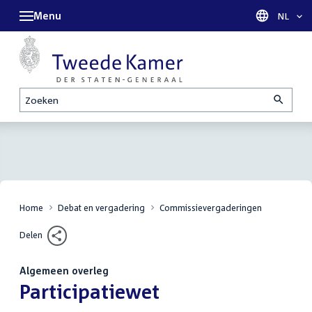
Menu
Taal sel
NL
Zoeken
Home
Debat en vergadering
Commissievergaderingen
Delen
Algemeen overleg
:
Participatiewet