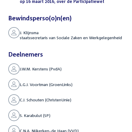
bestand:
op 16 maart 2016, over de Participatiewet
(PDF)
Bewindsperso(o)n(en)
J. Klijnsma
staatssecretaris van Sociale Zaken en Werkgelegenheid
Deelnemers
J.W.M. Kerstens (PvdA)
L.G.J. Voortman (GroenLinks)
C.J. Schouten (ChristenUnie)
S. Karabulut (SP)
C.N.A. Nijkerken-de Haan (VVD)