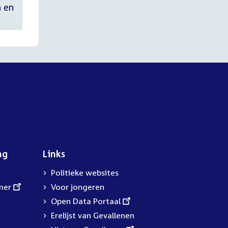
n en
ng
Links
Politieke websites
mer
Voor jongeren
External
Open Data Portaal
link:
Erelijst van Gevallenen