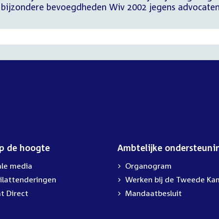
g bijzondere bevoegdheden Wiv 2002 jegens advocate
op de hoogte
Ambtelijke ondersteuni
ale media
Organogram
ilattenderingen
External
Werken bij de Tweede Ka
link:
t Direct
Mandaatbesluit