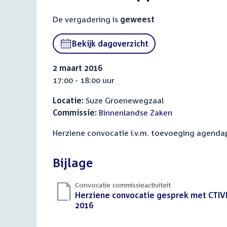
De vergadering is
geweest
Bekijk dagoverzicht
2 maart 2016
17:00 - 18:00 uur
Locatie:
Suze Groenewegzaal
Commissie:
Binnenlandse Zaken
Herziene convocatie i.v.m. toevoeging agenda
Bijlage
Convocatie commissieactiviteit
Download
Herziene convocatie gesprek met CTIVD 
bestand:
2016
(PDF)