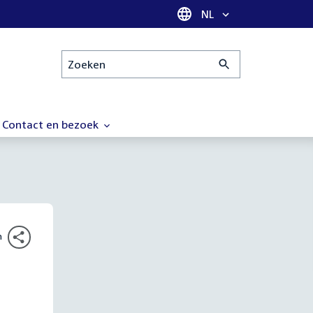
Taal selectie
NL
Zoeken
Contact en bezoek
n