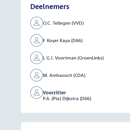
Deelnemers
O.C. Tellegen (VVD)
F. Koşer Kaya (D66)
L.G.J. Voortman (GroenLinks)
M. Amhaouch (CDA)
Voorzitter
P.A. (Pia) Dijkstra (D66)