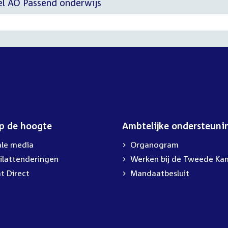
el AO Passend onderwijs
op de hoogte
Ambtelijke ondersteuni
ale media
Organogram
ilattenderingen
Werken bij de Tweede Ka
t Direct
Mandaatbesluit