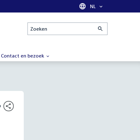
Taal selectie
NL
Zoeken
Contact en bezoek
n