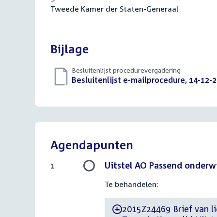
Tweede Kamer der Staten-Generaal
Bijlage
Besluitenlijst procedurevergadering
Download
Besluitenlijst e-mailprocedure, 14-12-
bestand:
Agendapunten
Uitstel AO Passend onderwi
1
Te behandelen:
2015Z24469 Brief van li
-