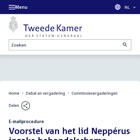
Menu
Taal sel
NL
Zoeken
Home
Debat en vergadering
Commissievergaderingen
Delen
E-mailprocedure
:
Voorstel van het lid Neppérus