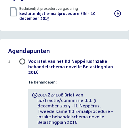
Besluitenlijst procedurevergadering
Download
Besluitenlijst e-mailprocedure FIN - 10
bestand:
december 2015
(PDF)
Agendapunten
Voorstel van het lid Neppérus inzake
1
behandelschema novelle Belastingplan
2016
Te behandelen:
2015Z24108 Brief van
-
lid/fractie/commissie d.d. 9
december 2015 - H. Neppérus,
Tweede Kamerlid E-mailprocedure -
inzake behandelschema novelle
Belastingplan 2016