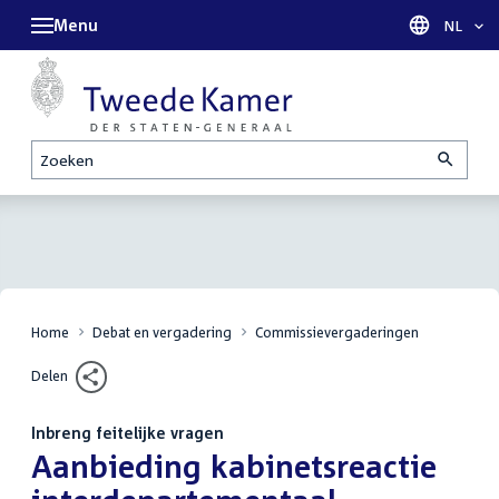
Menu
Taal sel
NL
Zoeken
Home
Debat en vergadering
Commissievergaderingen
Delen
Inbreng feitelijke vragen
:
Aanbieding kabinetsreactie