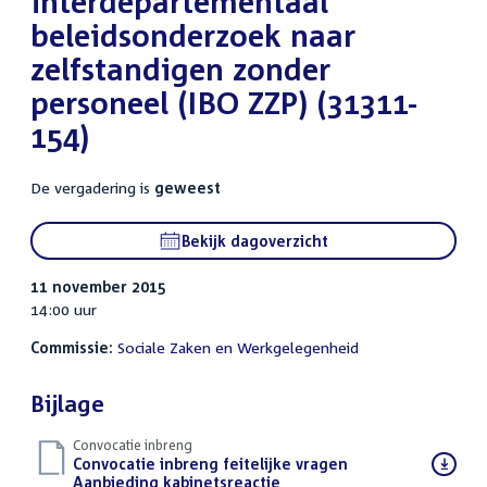
interdepartementaal
beleidsonderzoek naar
zelfstandigen zonder
personeel (IBO ZZP) (31311-
154)
De vergadering is
geweest
Bekijk dagoverzicht
11 november 2015
14:00 uur
Commissie:
Sociale Zaken en Werkgelegenheid
Bijlage
Convocatie inbreng
Download
Convocatie inbreng feitelijke vragen
bestand:
Aanbieding kabinetsreactie