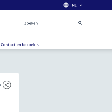
Taal selectie
NL
Zoeken
Contact en bezoek
n