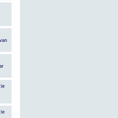
 van
ar
tie
tie