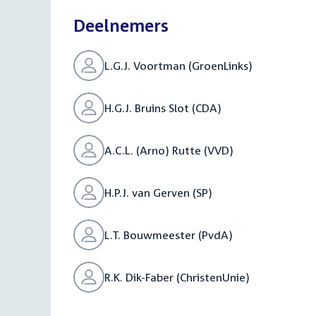
Deelnemers
L.G.J. Voortman (GroenLinks)
H.G.J. Bruins Slot (CDA)
A.C.L. (Arno) Rutte (VVD)
H.P.J. van Gerven (SP)
L.T. Bouwmeester (PvdA)
R.K. Dik-Faber (ChristenUnie)