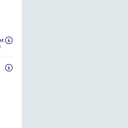
et
g
(PDF)