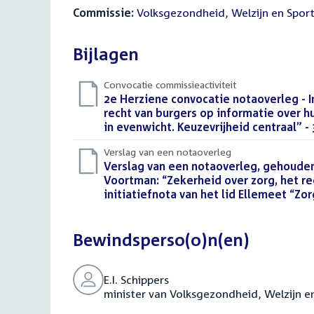
Commissie:
Volksgezondheid, Welzijn en Spor
Bijlagen
Convocatie commissieactiviteit
Download
2e Herziene convocatie notaoverleg - In
bestand:
recht van burgers op informatie over hu
in evenwicht. Keuzevrijheid centraal” 
Verslag van een notaoverleg
Download
Verslag van een notaoverleg, gehouden 
bestand:
Voortman: “Zekerheid over zorg, het re
initiatiefnota van het lid Ellemeet “Zo
Bewindsperso(o)n(en)
E.I. Schippers
minister van Volksgezondheid, Welzijn e