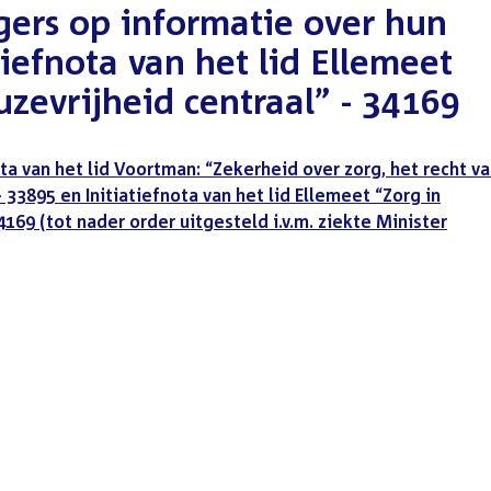
rgers op informatie over hun
tiefnota van het lid Ellemeet
uzevrijheid centraal” - 34169
ota van het lid Voortman: “Zekerheid over zorg, het recht v
 33895 en Initiatiefnota van het lid Ellemeet “Zorg in
4169 (tot nader order uitgesteld i.v.m. ziekte Minister