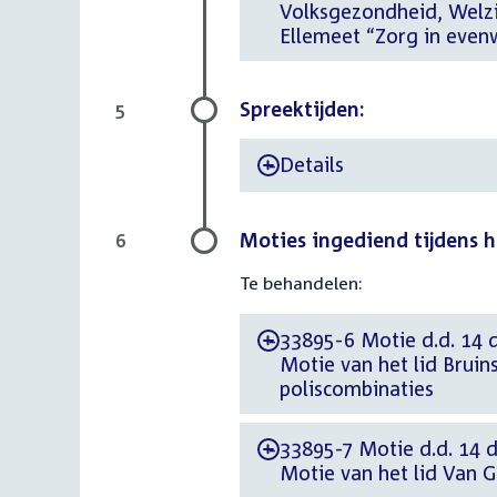
Volksgezondheid, Welzij
Ellemeet “Zorg in evenw
Spreektijden:
5
Details
-
Moties ingediend tijdens 
6
Te behandelen:
33895-6 Motie d.d. 14 
-
Motie van het lid Bruin
poliscombinaties
33895-7 Motie d.d. 14 
-
Motie van het lid Van 