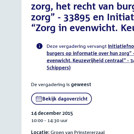
zorg, het recht van bu
zorg” - 33895 en Initia
“Zorg in evenwicht. Ke
Deze vergadering vervangt
Initiatiefn
burgers op informatie over hun zorg” -
Voortgangsstatus
evenwicht. Keuzevrijheid centraal” - 3
commissie
Schippers)
activiteit
De vergadering is
geweest
Bekijk dagoverzicht
14 december 2015
10:00 - 14:30 uur
Locatie:
Groen van Prinstererzaal