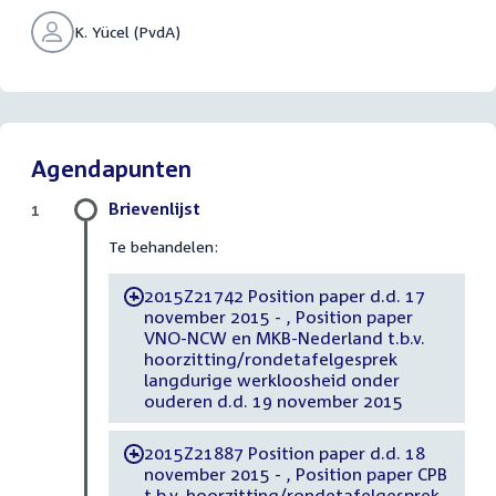
K. Yücel (PvdA)
Agendapunten
Brievenlijst
1
Te behandelen:
2015Z21742 Position paper d.d. 17
-
november 2015 - , Position paper
VNO-NCW en MKB-Nederland t.b.v.
hoorzitting/rondetafelgesprek
langdurige werkloosheid onder
ouderen d.d. 19 november 2015
2015Z21887 Position paper d.d. 18
-
november 2015 - , Position paper CPB
t.b.v. hoorzitting/rondetafelgesprek