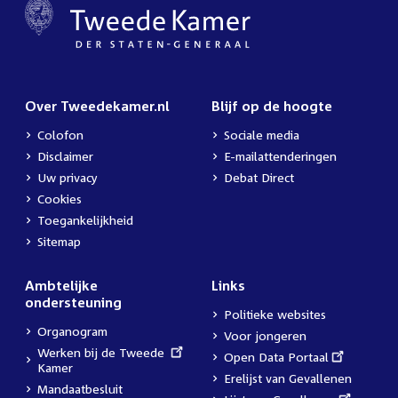
Over Tweedekamer.nl
Blijf op de hoogte
Colofon
Sociale media
Disclaimer
E-mailattenderingen
Uw privacy
Debat Direct
Cookies
Toegankelijkheid
Sitemap
Ambtelijke
Links
ondersteuning
Politieke websites
Organogram
Voor jongeren
External
Werken bij de Tweede
External
Open Data Portaal
link:
Kamer
link:
Erelijst van Gevallenen
Mandaatbesluit