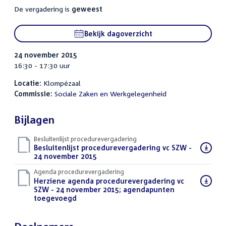
De vergadering is
geweest
Bekijk dagoverzicht
24 november 2015
16:30 - 17:30 uur
Locatie:
Klompézaal
Commissie:
Sociale Zaken en Werkgelegenheid
Bijlagen
Besluitenlijst procedurevergadering
Download
Besluitenlijst procedurevergadering vc SZW -
bestand:
24 november 2015
(PDF)
Agenda procedurevergadering
Download
Herziene agenda procedurevergadering vc
bestand:
SZW - 24 november 2015; agendapunten
toegevoegd
(PDF)