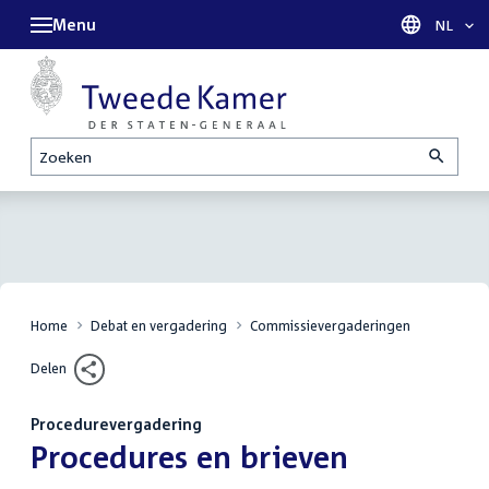
Menu
Taal sel
NL
Zoeken
Home
Debat en vergadering
Commissievergaderingen
Delen
Procedurevergadering
:
Procedures en brieven