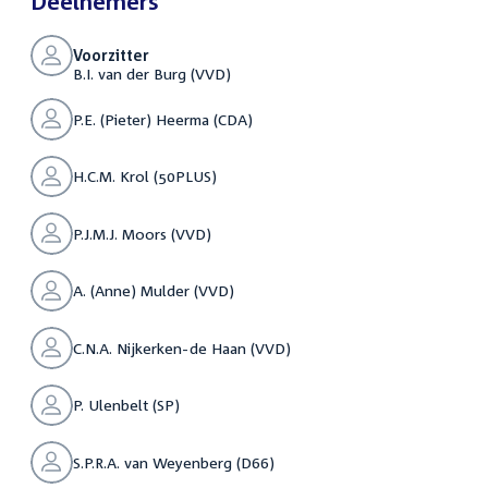
Deelnemers
Voorzitter
B.I. van der Burg (VVD)
P.E. (Pieter) Heerma (CDA)
H.C.M. Krol (50PLUS)
P.J.M.J. Moors (VVD)
A. (Anne) Mulder (VVD)
C.N.A. Nijkerken-de Haan (VVD)
P. Ulenbelt (SP)
S.P.R.A. van Weyenberg (D66)