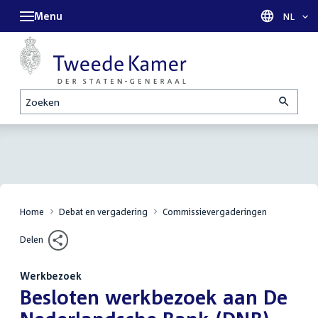
Menu
Taal sel
NL
Zoeken
Home
Debat en vergadering
Commissievergaderingen
Delen
Werkbezoek
:
Besloten werkbezoek aan De