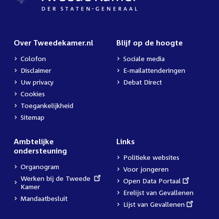
Over Tweedekamer.nl
Blijf op de hoogte
Colofon
Sociale media
Disclaimer
E-mailattenderingen
Uw privacy
Debat Direct
Cookies
Toegankelijkheid
Sitemap
Ambtelijke
Links
ondersteuning
Politieke websites
Organogram
Voor jongeren
External
Werken bij de Tweede
External
Open Data Portaal
link:
Kamer
link:
Erelijst van Gevallenen
Mandaatbesluit
External
Lijst van Gevallenen
link: