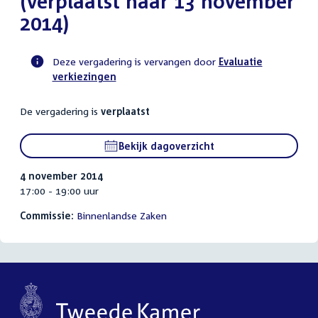
(verplaatst naar 13 november
2014)
Deze vergadering is vervangen door
Evaluatie
verkiezingen
Voortgangsstatus
commissie
De vergadering is
verplaatst
activiteit
Bekijk dagoverzicht
4 november 2014
17:00 - 19:00 uur
Commissie:
Binnenlandse Zaken