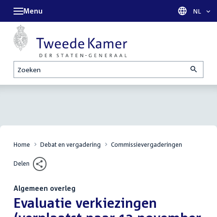
Menu
Taal sel
NL
Zoeken
Home
Debat en vergadering
Commissievergaderingen
Delen
Algemeen overleg
:
Evaluatie verkiezingen