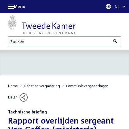
Menu
Taal sel
NL
Zoeken
Home
Debat en vergadering
Commissievergaderingen
Delen
Technische briefing
:
Rapport overlijden sergeant