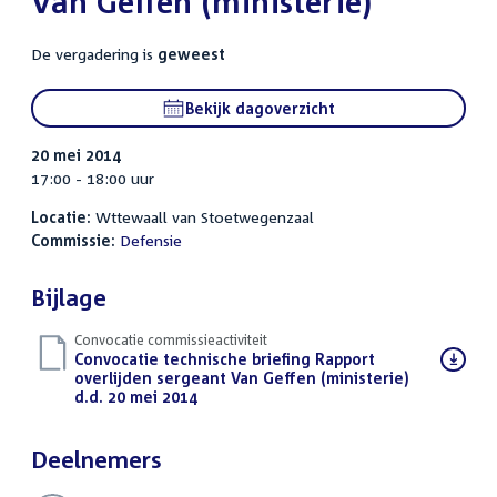
Van Geffen (ministerie)
De vergadering is
geweest
Bekijk dagoverzicht
20 mei 2014
17:00 - 18:00 uur
Locatie:
Wttewaall van Stoetwegenzaal
Commissie:
Defensie
Bijlage
Convocatie commissieactiviteit
Download
Convocatie technische briefing Rapport
bestand:
overlijden sergeant Van Geffen (ministerie)
d.d. 20 mei 2014
(PDF)
Deelnemers