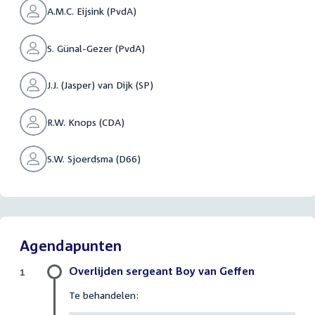
A.M.C. Eijsink (PvdA)
S. Günal-Gezer (PvdA)
J.J. (Jasper) van Dijk (SP)
R.W. Knops (CDA)
S.W. Sjoerdsma (D66)
Agendapunten
Overlijden sergeant Boy van Geffen
1
Te behandelen: