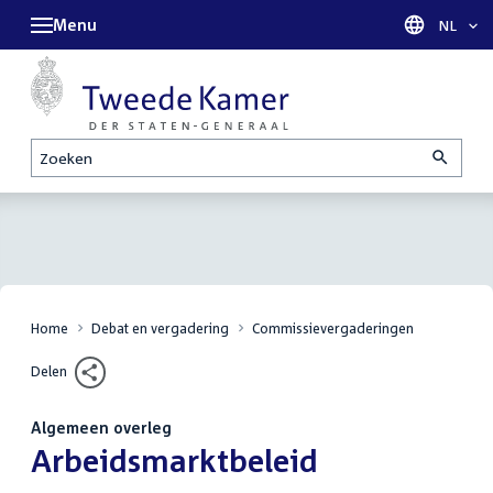
Menu
Taal sel
NL
Zoeken
Home
Debat en vergadering
Commissievergaderingen
Delen
Algemeen overleg
:
Arbeidsmarktbeleid