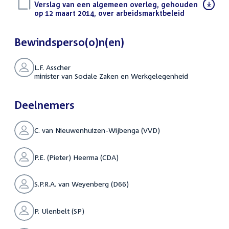
Download
Verslag van een algemeen overleg, gehouden
bestand:
op 12 maart 2014, over arbeidsmarktbeleid
(PDF)
Bewindsperso(o)n(en)
L.F. Asscher
minister van Sociale Zaken en Werkgelegenheid
Deelnemers
C. van Nieuwenhuizen-Wijbenga (VVD)
P.E. (Pieter) Heerma (CDA)
S.P.R.A. van Weyenberg (D66)
P. Ulenbelt (SP)