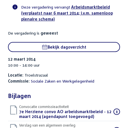
Deze vergadering vervangt
Arbeidsmarktbeleid
(verplaatst naar 6 maart 2014; i.v.m. samenloop
Voortgangsstatus
plenaire schema)
commissie
activiteit
De vergadering is
geweest
Bekijk dagoverzicht
12 maart 2014
10:00 - 14:00 uur
Locatie:
Troelstrazaal
Commissie:
Sociale Zaken en Werkgelegenheid
Bijlagen
Convocatie commissieactiviteit
Download
7e Herziene convo AO arbeidsmarktbeleid - 12
bestand:
maart 2014 (agendapunt toegevoegd)
(PDF)
Verslag van een algemeen overleg