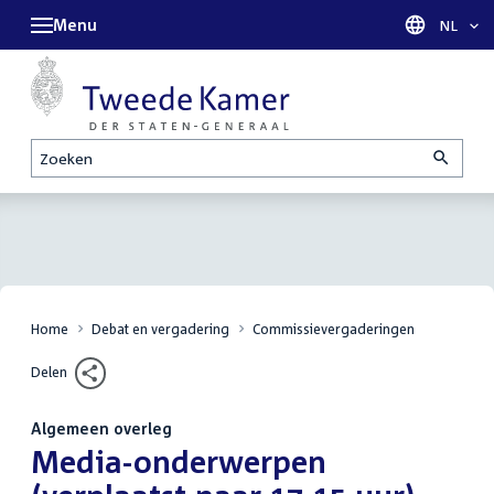
Menu
Taal sel
NL
Zoeken
Home
Debat en vergadering
Commissievergaderingen
Delen
Algemeen overleg
:
Media-onderwerpen