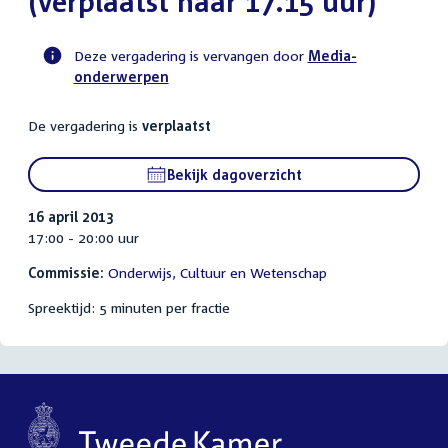
(verplaatst naar 17.15 uur)
Deze vergadering is vervangen door
Media-
onderwerpen
Voortgangsstatus
commissie
De vergadering is
verplaatst
activiteit
Bekijk dagoverzicht
16 april 2013
17:00 - 20:00 uur
Commissie:
Onderwijs, Cultuur en Wetenschap
Spreektijd: 5 minuten per fractie