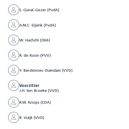
S. Günal-Gezer (PvdA)
A.M.C. Eijsink (PvdA)
W. Hachchi (D66)
R. de Roon (PVV)
Y. Berckmoes-Duindam (VVD)
Voorzitter
J.H. ten Broeke (VVD)
R.W. Knops (CDA)
R. Vuijk (VVD)