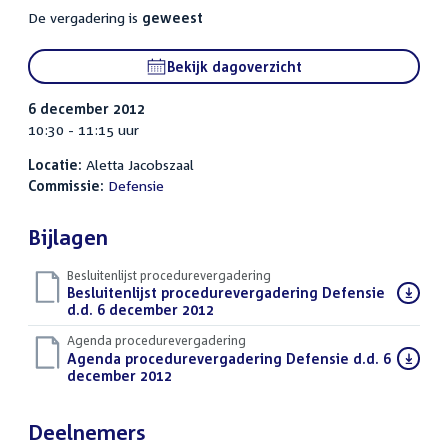
De vergadering is
geweest
Bekijk dagoverzicht
6 december 2012
10:30 - 11:15 uur
Locatie:
Aletta Jacobszaal
Commissie:
Defensie
Bijlagen
Besluitenlijst procedurevergadering
Download
Besluitenlijst procedurevergadering Defensie
bestand:
d.d. 6 december 2012
(PDF)
Agenda procedurevergadering
Download
Agenda procedurevergadering Defensie d.d. 6
bestand:
december 2012
(PDF)
Deelnemers