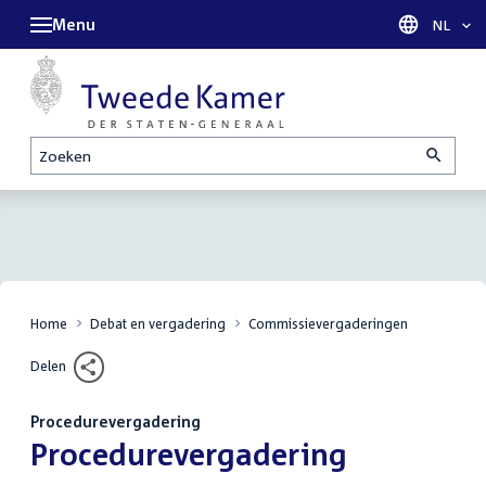
Menu
Taal sel
NL
Zoeken
Home
Debat en vergadering
Commissievergaderingen
Delen
Procedurevergadering
:
Procedurevergadering