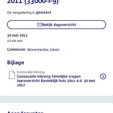
2011 (33000-I-9)
De vergadering is
geweest
Bekijk dagoverzicht
30 mei 2012
12:00 uur
Commissie:
Binnenlandse Zaken
Bijlage
Convocatie inbreng
Download
Convocatie inbreng feitelijke vragen
bestand:
Jaaroverzicht Koninklijk huis 2011 d.d. 30 mei
2012
(PDF)