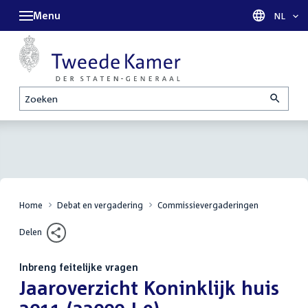
Menu
Taal sel
NL
Zoeken
Home
Debat en vergadering
Commissievergaderingen
Delen
Inbreng feitelijke vragen
:
Jaaroverzicht Koninklijk huis