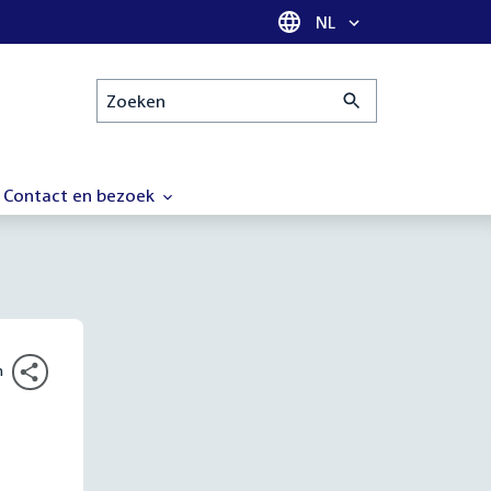
Taal selectie
NL
Zoeken
Contact en bezoek
n