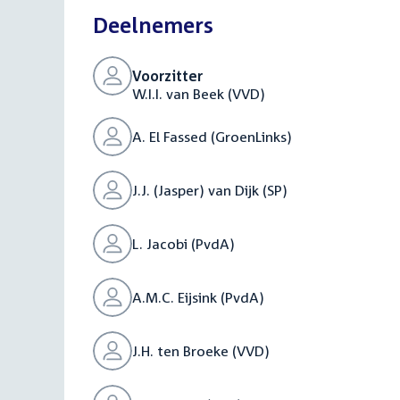
Deelnemers
Voorzitter
W.I.I. van Beek (VVD)
A. El Fassed (GroenLinks)
J.J. (Jasper) van Dijk (SP)
L. Jacobi (PvdA)
A.M.C. Eijsink (PvdA)
J.H. ten Broeke (VVD)