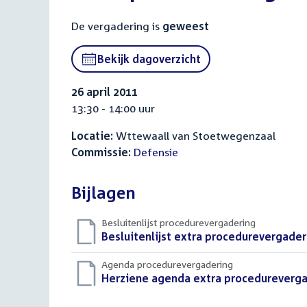
De vergadering is
geweest
Bekijk dagoverzicht
26 april 2011
13:30 - 14:00 uur
Locatie:
Wttewaall van Stoetwegenzaal
Commissie:
Defensie
Bijlagen
Besluitenlijst procedurevergadering
Download
Besluitenlijst extra procedurevergaderi
bestand:
Agenda procedurevergadering
Download
Herziene agenda extra procedurevergad
bestand: