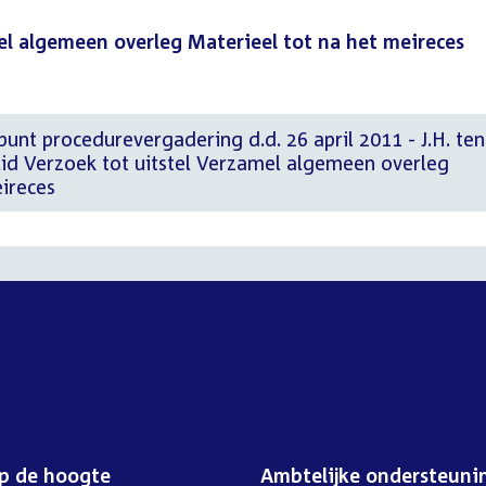
el algemeen overleg Materieel tot na het meireces
nt procedurevergadering d.d. 26 april 2011 - J.H. ten
d Verzoek tot uitstel Verzamel algemeen overleg
ireces
op de hoogte
Ambtelijke ondersteuni