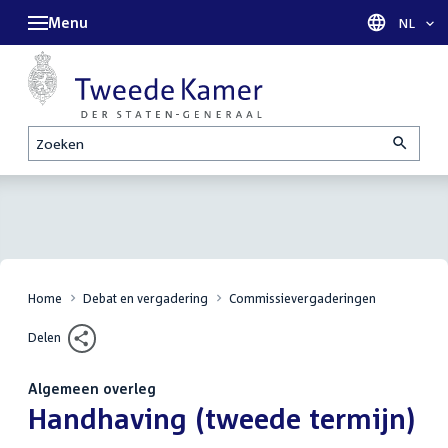
Menu
Taal sel
NL
Zoeken
Home
Debat en vergadering
Commissievergaderingen
Delen
Algemeen overleg
:
Handhaving (tweede termijn)