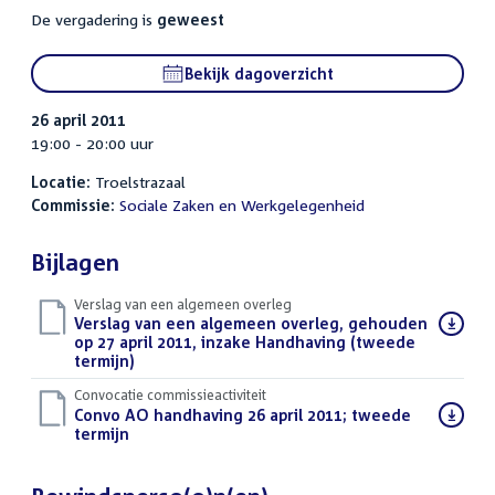
De vergadering is
geweest
Bekijk dagoverzicht
26 april 2011
19:00 - 20:00 uur
Locatie:
Troelstrazaal
Commissie:
Sociale Zaken en Werkgelegenheid
Bijlagen
Verslag van een algemeen overleg
Download
Verslag van een algemeen overleg, gehouden
bestand:
op 27 april 2011, inzake Handhaving (tweede
termijn)
(PDF)
Convocatie commissieactiviteit
Download
Convo AO handhaving 26 april 2011; tweede
bestand:
termijn
(PDF)