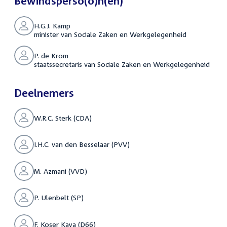
Bewindsperso(o)n(en)
H.G.J. Kamp
minister van Sociale Zaken en Werkgelegenheid
P. de Krom
staatssecretaris van Sociale Zaken en Werkgelegenheid
Deelnemers
W.R.C. Sterk (CDA)
I.H.C. van den Besselaar (PVV)
M. Azmani (VVD)
P. Ulenbelt (SP)
F. Koşer Kaya (D66)