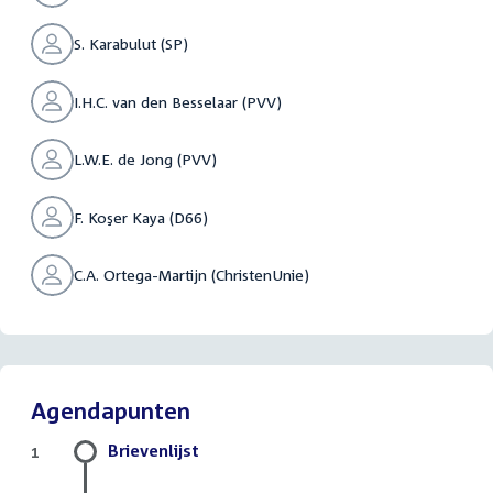
S. Karabulut (SP)
I.H.C. van den Besselaar (PVV)
L.W.E. de Jong (PVV)
F. Koşer Kaya (D66)
C.A. Ortega-Martijn (ChristenUnie)
Agendapunten
Brievenlijst
1