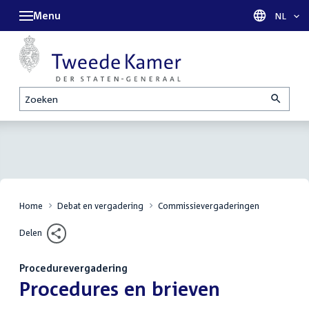
Menu
Taal sel
NL
Zoeken
Home
Debat en vergadering
Commissievergaderingen
Delen
Procedurevergadering
:
Procedures en brieven