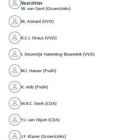
Voorzitter
W. van Gent (GroenLinks)
M. Azmani (VVD)
K.C.J. Straus (VVD)
I. Dezentjé Hamming-Bluemink (VVD)
M.I. Hamer (PvdA)
K. Arib (PvdA)
W.R.C. Sterk (CDA)
Y.J. van Hijum (CDA)
J.F. Klaver (GroenLinks)