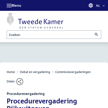
Menu
Taal sel
NL
Zoeken
Home
Debat en vergadering
Commissievergaderingen
Delen
Procedurevergadering
:
Procedurevergadering