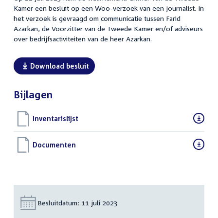
Kamer een besluit op een Woo-verzoek van een journalist. In
het verzoek is gevraagd om communicatie tussen Farid
Azarkan, de Voorzitter van de Tweede Kamer en/of adviseurs
over bedrijfsactiviteiten van de heer Azarkan.
Download besluit
Bijlagen
Download
Inventarislijst
(PDF)
bestand:
Download
Documenten
(PDF)
bestand:
Besluitdatum:
11 juli 2023