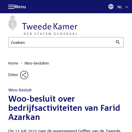
Menu
Taal sel
NL
Zoeken
Home
Woo-besluiten
Delen
Woo-besluit
:
Woo-besluit over
bedrijfsactiviteiten van Farid
Azarkan
Op 11 juli 2023 nam de waarnemend Griffier van de Tweede