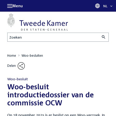
Menu
Taal sel
NL
Zoeken
Home
Woo-besluiten
Delen
Woo-besluit
:
Woo-besluit
introductiedossier van de
commissie OCW
Op 18 november 2025 is er beslist op een Woo-verzoek. In