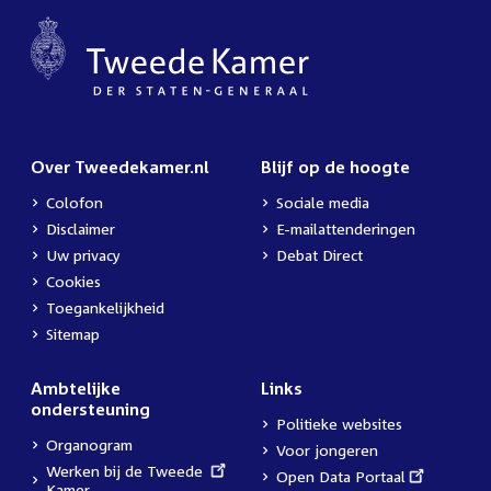
Over Tweedekamer.nl
Blijf op de hoogte
Colofon
Sociale media
Disclaimer
E-mailattenderingen
Uw privacy
Debat Direct
Cookies
Toegankelijkheid
Sitemap
Ambtelijke
Links
ondersteuning
Politieke websites
Organogram
Voor jongeren
External
Werken bij de Tweede
External
Open Data Portaal
link:
Kamer