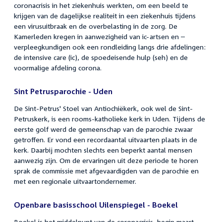
coronacrisis in het ziekenhuis werkten, om een beeld te
krijgen van de dagelijkse realiteit in een ziekenhuis tijdens
een virusuitbraak en de overbelasting in de zorg. De
Kamerleden kregen in aanwezigheid van ic-artsen en –
verpleegkundigen ook een rondleiding langs drie afdelingen:
de intensive care (ic), de spoedeisende hulp (seh) en de
voormalige afdeling corona.
Sint Petrusparochie - Uden
De Sint-Petrus' Stoel van Antiochiëkerk, ook wel de Sint-
Petruskerk, is een rooms-katholieke kerk in Uden. Tijdens de
eerste golf werd de gemeenschap van de parochie zwaar
getroffen. Er vond een recordaantal uitvaarten plaats in de
kerk. Daarbij mochten slechts een beperkt aantal mensen
aanwezig zijn. Om de ervaringen uit deze periode te horen
sprak de commissie met afgevaardigden van de parochie en
met een regionale uitvaartondernemer.
Openbare basisschool Uilenspiegel - Boekel
Boekel is het middelpunt van de coronacrisis, begin maart