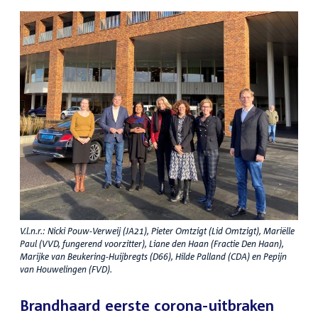
V.l.n.r.: Nicki Pouw-Verweij (JA21), Pieter Omtzigt (Lid Omtzigt), Mariëlle
Paul (VVD, fungerend voorzitter), Liane den Haan (Fractie Den Haan),
Marijke van Beukering-Huijbregts (D66), Hilde Palland (CDA) en Pepijn
van Houwelingen (FVD).
Brandhaard eerste corona-uitbraken