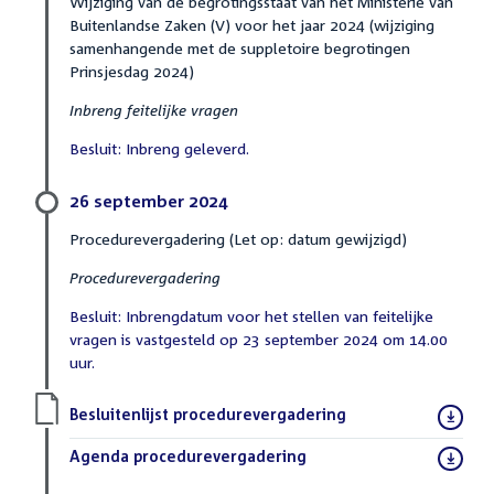
Wijziging van de begrotingsstaat van het Ministerie van
Buitenlandse Zaken (V) voor het jaar 2024 (wijziging
samenhangende met de suppletoire begrotingen
Prinsjesdag 2024)
Inbreng feitelijke vragen
Besluit: Inbreng geleverd.
26 september 2024
Procedurevergadering (Let op: datum gewijzigd)
Procedurevergadering
Besluit: Inbrengdatum voor het stellen van feitelijke
vragen is vastgesteld op 23 september 2024 om 14.00
uur.
Download
Besluitenlijst procedurevergadering
(PDF)
bestand:
Download
Agenda procedurevergadering
(PDF)
bestand: