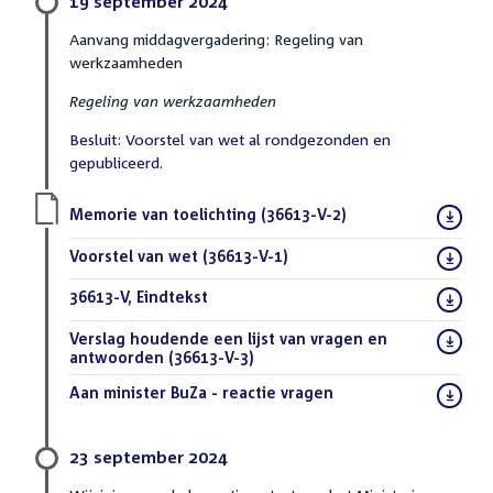
19 september 2024
Aanvang middagvergadering: Regeling van
werkzaamheden
Regeling van werkzaamheden
Besluit: Voorstel van wet al rondgezonden en
gepubliceerd.
Download
Memorie van toelichting (36613-V-2)
(PDF)
bestand:
Download
Voorstel van wet (36613-V-1)
(PDF)
bestand:
Download
36613-V, Eindtekst
(DOCX)
bestand:
Download
Verslag houdende een lijst van vragen en
bestand:
antwoorden (36613-V-3)
(PDF)
Download
Aan minister BuZa - reactie vragen
(PDF)
bestand:
23 september 2024