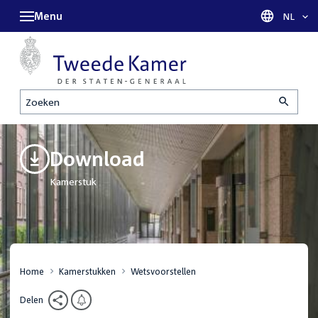
Menu
Taal sel
NL
Zoeken
Download
Kamerstuk
Home
Kamerstukken
Wetsvoorstellen
Delen