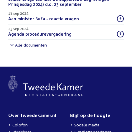
Prinsjesdag 2024) d.d. 23 september
(PDF)
18 sep 2024
Download
Aan minister BuZa - reactie vragen
(PDF)
bestand:
23 sep 2024
Download
Agenda procedurevergadering
(PDF)
bestand:
Alle documenten
Over Tweedekamer.nl
Blijf op de hoogte
Colofon
Sociale media
Disclaimer
E-mailattenderingen