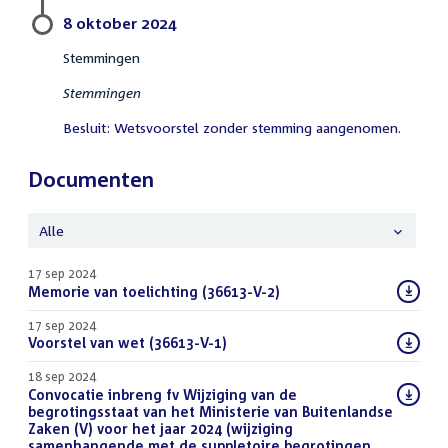
8 oktober 2024
Stemmingen
Stemmingen
Besluit: Wetsvoorstel zonder stemming aangenomen.
Documenten
Alle
17 sep 2024
Download
Memorie van toelichting (36613-V-2)
(PDF)
bestand:
17 sep 2024
Download
Voorstel van wet (36613-V-1)
(PDF)
bestand:
18 sep 2024
Download
Convocatie inbreng fv Wijziging van de
bestand:
begrotingsstaat van het Ministerie van Buitenlandse
Zaken (V) voor het jaar 2024 (wijziging
samenhangende met de suppletoire begrotingen