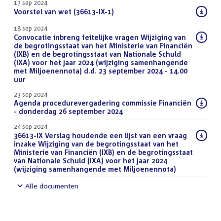
17 sep 2024
Download
Voorstel van wet (36613-IX-1)
(PDF)
bestand:
18 sep 2024
Download
Convocatie inbreng feitelijke vragen Wijziging van
bestand:
de begrotingsstaat van het Ministerie van Financiën
(IXB) en de begrotingsstaat van Nationale Schuld
(IXA) voor het jaar 2024 (wijziging samenhangende
met Miljoenennota) d.d. 23 september 2024 - 14.00
uur
(PDF)
23 sep 2024
Download
Agenda procedurevergadering commissie Financiën
bestand:
- donderdag 26 september 2024
(PDF)
24 sep 2024
Download
36613-IX Verslag houdende een lijst van een vraag
bestand:
inzake Wijziging van de begrotingsstaat van het
Ministerie van Financiën (IXB) en de begrotingsstaat
van Nationale Schuld (IXA) voor het jaar 2024
(wijziging samenhangende met Miljoenennota)
(PDF)
Alle documenten