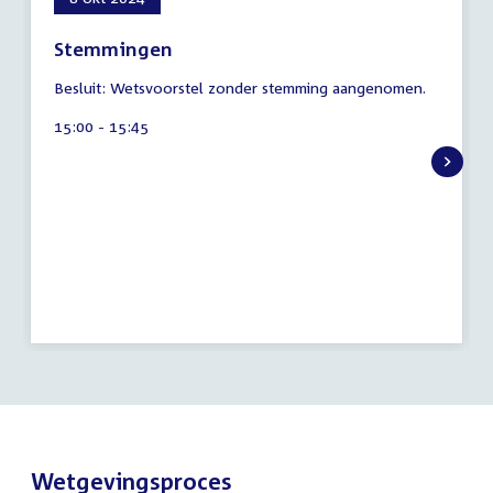
Stemmingen
6
Besluit: Wetsvoorstel zonder stemming aangenomen.
augustus
2026
Tijd
15:00 - 15:45
activiteit:
Wetgevingsproces