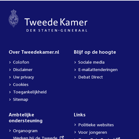
Over Tweedekamer.nl
Blijf op de hoogte
Colofon
Sociale media
Disclaimer
E-mailattenderingen
Uw privacy
Debat Direct
Cookies
Toegankelijkheid
Sitemap
Ambtelijke
Links
ondersteuning
Politieke websites
Organogram
Voor jongeren
External
Werken bij de Tweede