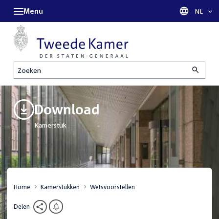
Menu
Taal sel
NL
Zoeken
Download
Kamerstuk
Home
Kamerstukken
Wetsvoorstellen
Delen