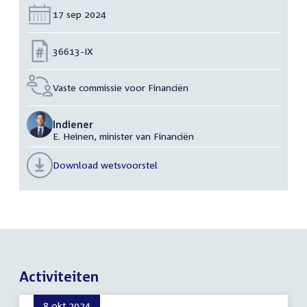
Datum:
17 sep 2024
Nummer:
36613-IX
Vaste commissie voor Financiën
Indiener
E. Heinen, minister van Financiën
Download wetsvoorstel
Activiteiten
8 okt 2024