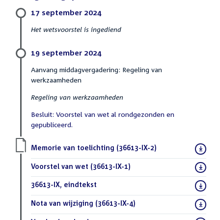
17 september 2024
Het wetsvoorstel is ingediend
19 september 2024
Aanvang middagvergadering: Regeling van
werkzaamheden
Regeling van werkzaamheden
Besluit: Voorstel van wet al rondgezonden en
gepubliceerd.
Download
Memorie van toelichting (36613-IX-2)
(PDF)
bestand:
Download
Voorstel van wet (36613-IX-1)
(PDF)
bestand:
Download
36613-IX, eindtekst
(DOCX)
bestand:
Download
Nota van wijziging (36613-IX-4)
(PDF)
bestand: