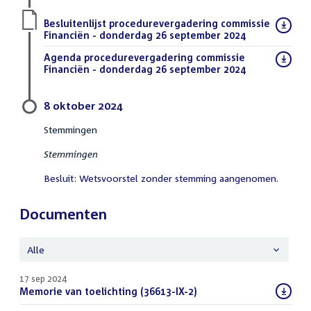
Download
Besluitenlijst procedurevergadering commissie
bestand:
Financiën - donderdag 26 september 2024
(PDF)
Download
Agenda procedurevergadering commissie
bestand:
Financiën - donderdag 26 september 2024
(PDF)
8 oktober 2024
Stemmingen
Stemmingen
Besluit: Wetsvoorstel zonder stemming aangenomen.
Documenten
Alle
17 sep 2024
Download
Memorie van toelichting (36613-IX-2)
(PDF)
bestand: