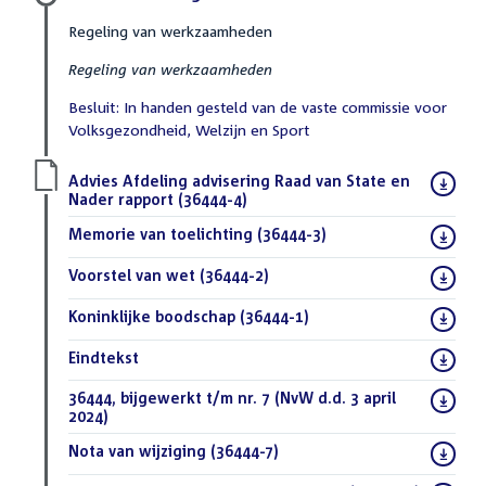
Regeling van werkzaamheden
Regeling van werkzaamheden
Besluit: In handen gesteld van de vaste commissie voor
Volksgezondheid, Welzijn en Sport
Download
Advies Afdeling advisering Raad van State en
bestand:
Nader rapport (36444-4)
(PDF)
Download
Memorie van toelichting (36444-3)
(PDF)
bestand:
Download
Voorstel van wet (36444-2)
(PDF)
bestand:
Download
Koninklijke boodschap (36444-1)
(PDF)
bestand:
Download
Eindtekst
(DOCX)
bestand:
Download
36444, bijgewerkt t/m nr. 7 (NvW d.d. 3 april
bestand:
2024)
(DOCX)
Download
Nota van wijziging (36444-7)
(PDF)
bestand: