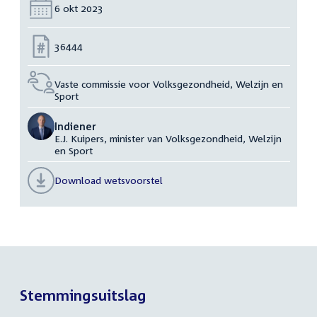
Datum:
6 okt 2023
Nummer:
36444
Vaste commissie voor Volksgezondheid, Welzijn en
Sport
Indiener
E.J. Kuipers, minister van Volksgezondheid, Welzijn
en Sport
Download wetsvoorstel
Stemmingsuitslag