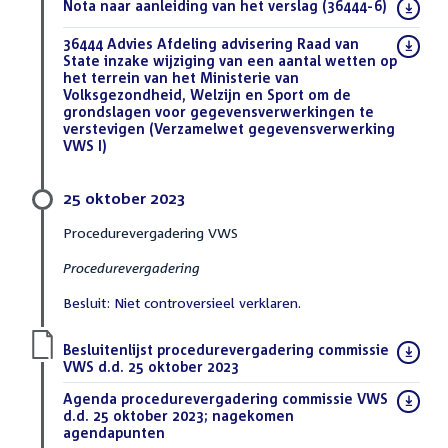
Download
Nota naar aanleiding van het verslag (36444-6)
(PDF)
bestand:
Download
36444 Advies Afdeling advisering Raad van
bestand:
State inzake wijziging van een aantal wetten op
het terrein van het Ministerie van
Volksgezondheid, Welzijn en Sport om de
grondslagen voor gegevensverwerkingen te
verstevigen (Verzamelwet gegevensverwerking
VWS I)
(DOCX)
25 oktober 2023
Procedurevergadering VWS
Procedurevergadering
Besluit: Niet controversieel verklaren.
Download
Besluitenlijst procedurevergadering commissie
bestand:
VWS d.d. 25 oktober 2023
(PDF)
Download
Agenda procedurevergadering commissie VWS
bestand:
d.d. 25 oktober 2023; nagekomen
agendapunten
(PDF)