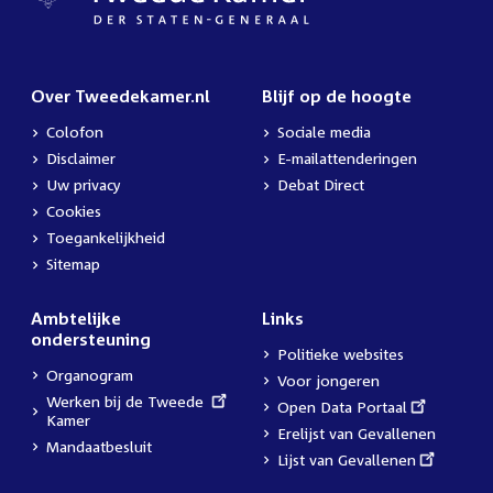
Over Tweedekamer.nl
Blijf op de hoogte
Colofon
Sociale media
Disclaimer
E-mailattenderingen
Uw privacy
Debat Direct
Cookies
Toegankelijkheid
Sitemap
Ambtelijke
Links
ondersteuning
Politieke websites
Organogram
Voor jongeren
External
Werken bij de Tweede
External
Open Data Portaal
link:
Kamer
link:
Erelijst van Gevallenen
Mandaatbesluit
External
Lijst van Gevallenen
link: