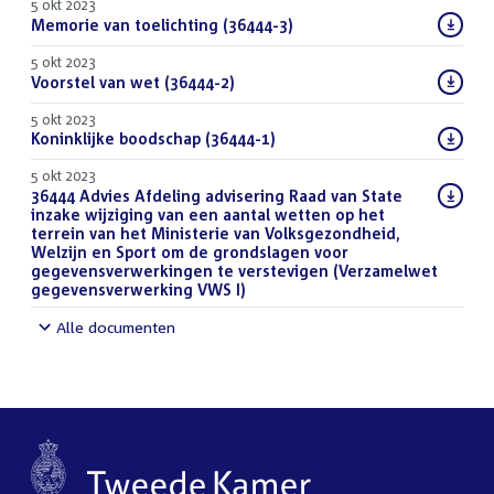
5 okt 2023
Download
Memorie van toelichting (36444-3)
(PDF)
bestand:
5 okt 2023
Download
Voorstel van wet (36444-2)
(PDF)
bestand:
5 okt 2023
Download
Koninklijke boodschap (36444-1)
(PDF)
bestand:
5 okt 2023
Download
36444 Advies Afdeling advisering Raad van State
bestand:
inzake wijziging van een aantal wetten op het
terrein van het Ministerie van Volksgezondheid,
Welzijn en Sport om de grondslagen voor
gegevensverwerkingen te verstevigen (Verzamelwet
gegevensverwerking VWS I)
(DOCX)
Alle documenten