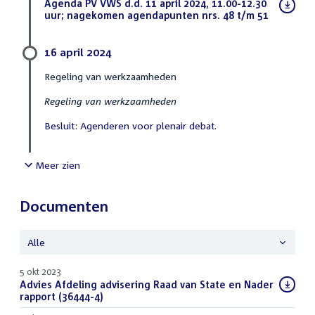
Download
Agenda PV VWS d.d. 11 april 2024, 11.00-12.30
bestand:
uur; nagekomen agendapunten nrs. 48 t/m 51
(PDF)
16 april 2024
Regeling van werkzaamheden
Regeling van werkzaamheden
Besluit: Agenderen voor plenair debat.
Meer zien
Documenten
Alle
5 okt 2023
Download
Advies Afdeling advisering Raad van State en Nader
bestand:
rapport (36444-4)
(PDF)