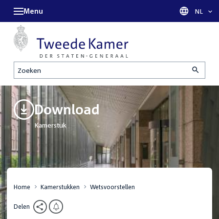
Menu
Taal sel
NL
Zoeken
Download
Kamerstuk
Home
Kamerstukken
Wetsvoorstellen
Delen