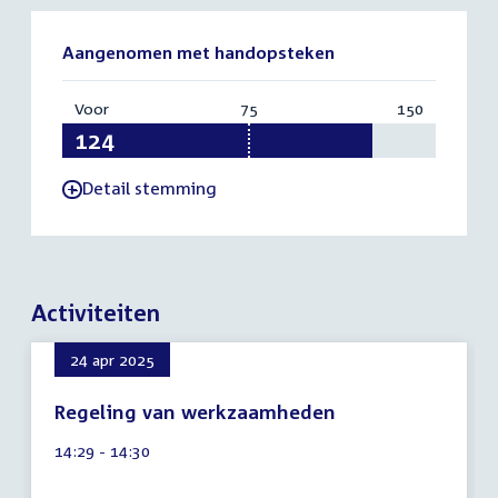
Aangenomen met handopsteken
Voor
:
75
Vereist:
150
Totaal:
124
75
150
Detail stemming
-
Activiteiten
24 apr 2025
Regeling van werkzaamheden
9
Tijd
14:29 - 14:30
augustus
activiteit:
2026