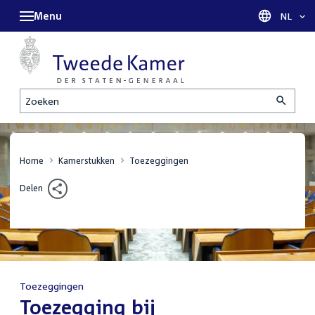
Menu
Taal sel
NL
Zoeken
Home
Kamerstukken
Toezeggingen
Delen
Toezeggingen
:
Toezegging bij