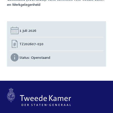
en Werkgelegenheid
Datum:
1 juli 2026
Nummer:
TZ202607-030
Status:
Openstaand