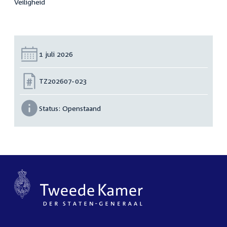
Veiligheid
Datum:
1 juli 2026
Nummer:
TZ202607-023
Status:
Openstaand