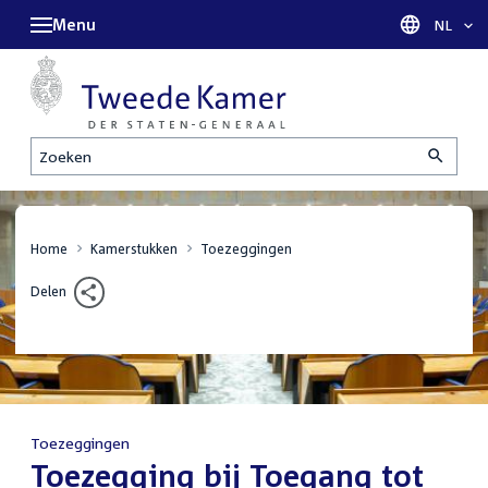
Menu
Taal sel
NL
Zoeken
Home
Kamerstukken
Toezeggingen
Delen
Toezeggingen
:
Toezegging bij Toegang tot