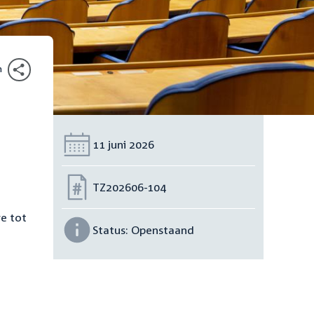
n
Datum:
11 juni 2026
Nummer:
TZ202606-104
ve tot
Status:
Openstaand