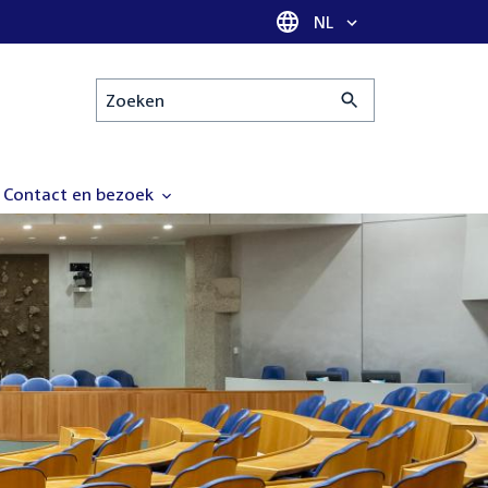
Taal selectie
NL
Zoeken
Contact en bezoek