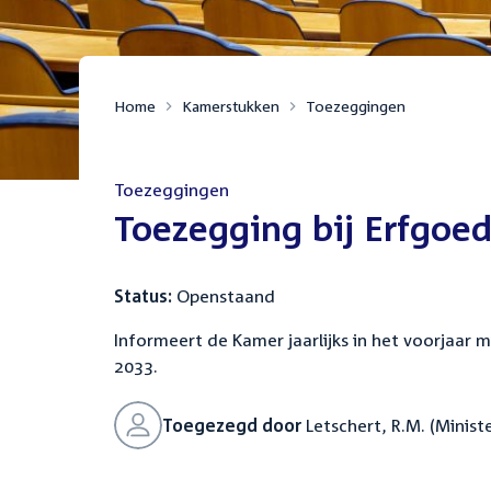
Home
Kamerstukken
Toezeggingen
Toezeggingen
:
Toezegging bij Erfgoe
Status:
Openstaand
Informeert de Kamer jaarlijks in het voorjaar
2033.
Toegezegd door
Letschert, R.M. (Minis