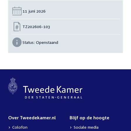
Datum:
11 juni 2026
Nummer:
TZ202606-103
Status:
Openstaand
Over Tweedekamer.nl
Blijf op de hoogte
Colofon
Sociale media