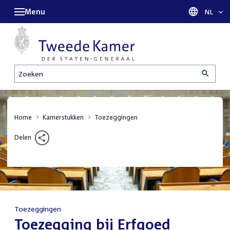
Menu
Taal sel
NL
Zoeken
Home
Kamerstukken
Toezeggingen
Delen
Toezeggingen
:
Toezegging bij Erfgoed