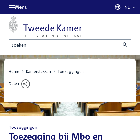
Menu
Taal sel
NL
Zoeken
Home
Kamerstukken
Toezeggingen
Delen
Toezeggingen
:
Toezegging bij Mbo en