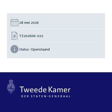
Datum:
28 mei 2026
Nummer:
TZ202606-022
Status:
Openstaand