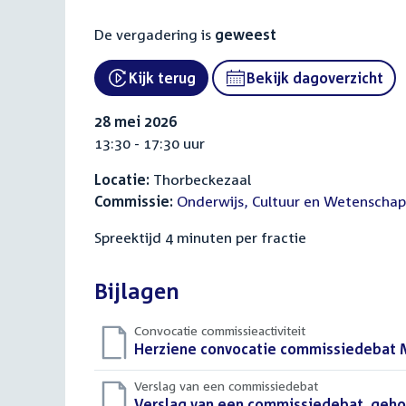
De vergadering is
geweest
Kijk terug
Bekijk dagoverzicht
External link:
28 mei 2026
13:30 - 17:30 uur
Locatie:
Thorbeckezaal
Commissie:
Onderwijs, Cultuur en Wetenschap
Spreektijd 4 minuten per fractie
Bijlagen
Convocatie commissieactiviteit
Download
Herziene convocatie commissiedebat Mb
bestand:
Verslag van een commissiedebat
Download
Verslag van een commissiedebat, gehou