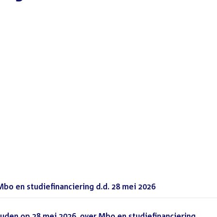
o en studiefinanciering d.d. 28 mei 2026
(PDF)
den op 28 mei 2026, over Mbo en studiefinanciering
(DOC