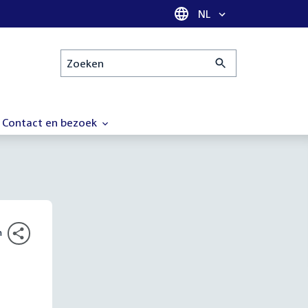
Taal selectie
NL
Zoeken
Contact en bezoek
n