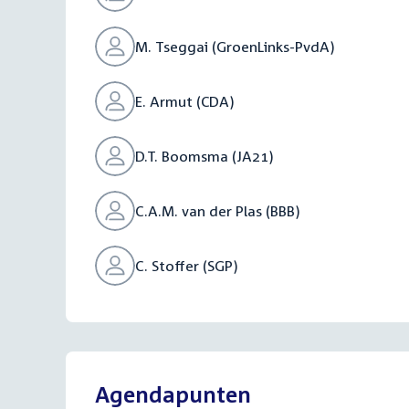
M. Tseggai (GroenLinks-PvdA)
E. Armut (CDA)
D.T. Boomsma (JA21)
C.A.M. van der Plas (BBB)
C. Stoffer (SGP)
Agendapunten