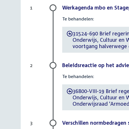
Werkagenda mbo en Stagep
1
Te behandelen:
31524-690 Brief regerin
-
Onderwijs, Cultuur en
voortgang halverwege d
Beleidsreactie op het advi
2
Te behandelen:
36800-VIII-19 Brief reg
-
Onderwijs, Cultuur en 
Onderwijsraad 'Armoed
Verschillen normbedragen st
3