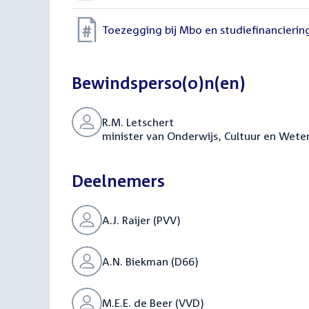
Toezegging bij Mbo en studiefinancieri
Bewindsperso(o)n(en)
R.M. Letschert
minister van Onderwijs, Cultuur en Wet
Deelnemers
A.J. Raijer (PVV)
A.N. Biekman (D66)
M.E.E. de Beer (VVD)