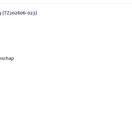
ng (TZ202606-023)
enschap