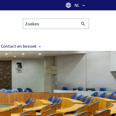
Taal selectie
NL
Zoeken
Contact en bezoek