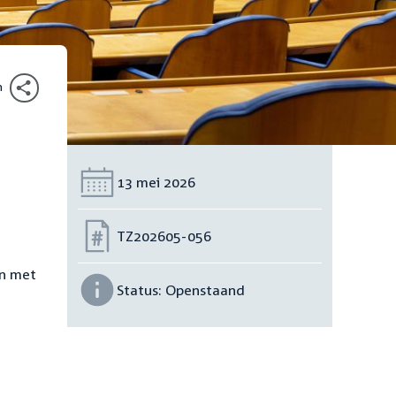
n
Datum:
13 mei 2026
Nummer:
TZ202605-056
en met
Status:
Openstaand