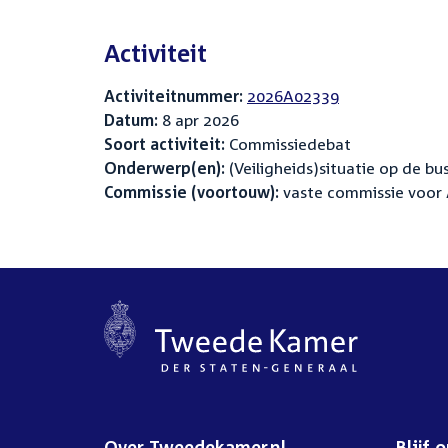
Activiteit
Activiteitnummer:
2026A02339
Datum:
8 apr 2026
Soort activiteit:
Commissiedebat
Onderwerp(en):
(Veiligheids)situatie op de bus
Commissie (voortouw):
vaste commissie voor A
Over Tweedekamer.nl
Blijf 