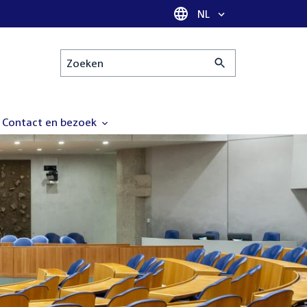
Taal selectie
NL
Zoeken
Contact en bezoek