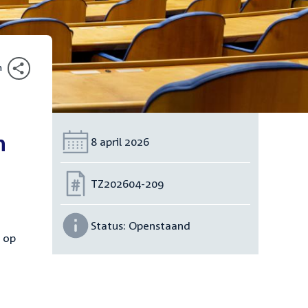
n
n
Datum:
8 april 2026
Nummer:
TZ202604-209
Status:
Openstaand
 op