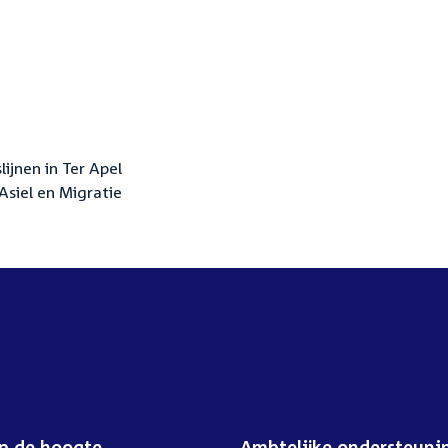
lijnen in Ter Apel
siel en Migratie
op de hoogte
Ambtelijke ondersteuni