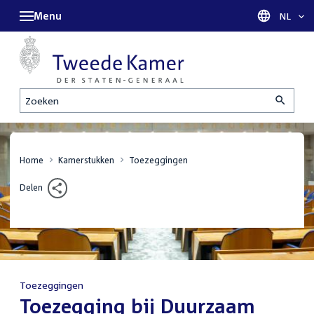
Menu
Taal sel
NL
Zoeken
Home
Kamerstukken
Toezeggingen
Delen
Toezeggingen
:
Toezegging bij Duurzaam