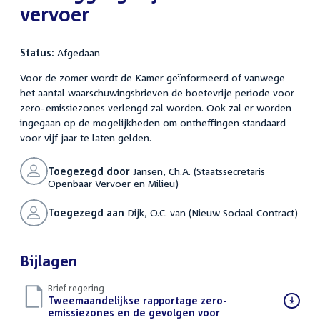
vervoer
Status:
Afgedaan
Voor de zomer wordt de Kamer geïnformeerd of vanwege
het aantal waarschuwingsbrieven de boetevrije periode voor
zero-emissiezones verlengd zal worden. Ook zal er worden
ingegaan op de mogelijkheden om ontheffingen standaard
voor vijf jaar te laten gelden.
Toegezegd door
Jansen, Ch.A. (Staatssecretaris
Openbaar Vervoer en Milieu)
Toegezegd aan
Dijk, O.C. van (Nieuw Sociaal Contract)
Bijlagen
Brief regering
Download
Tweemaandelijkse rapportage zero-
bestand:
emissiezones en de gevolgen voor