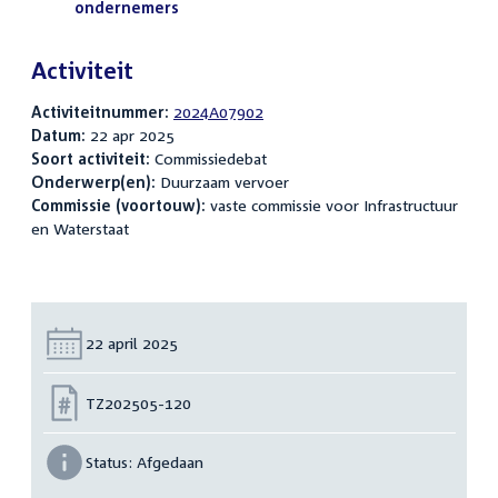
ondernemers
(PDF)
Activiteit
Activiteitnummer:
2024A07902
Datum:
22 apr 2025
Soort activiteit:
Commissiedebat
Onderwerp(en):
Duurzaam vervoer
Commissie (voortouw):
vaste commissie voor Infrastructuur
en Waterstaat
Datum:
22 april 2025
Nummer:
TZ202505-120
Status:
Afgedaan