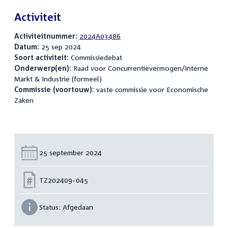
Activiteit
Activiteitnummer:
2024A03486
Datum:
25 sep 2024
Soort activiteit:
Commissiedebat
Onderwerp(en):
Raad voor Concurrentievermogen/Interne
Markt & Industrie (formeel)
Commissie (voortouw):
vaste commissie voor Economische
Zaken
Datum:
25 september 2024
Nummer:
TZ202409-045
Status:
Afgedaan