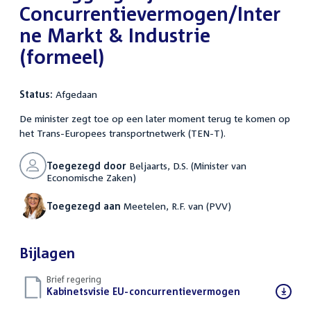
Concurrentievermogen/Inter
ne Markt & Industrie
(formeel)
Status:
Afgedaan
De minister zegt toe op een later moment terug te komen op
het Trans-Europees transportnetwerk (TEN-T).
Toegezegd door
Beljaarts, D.S. (Minister van
Economische Zaken)
Toegezegd aan
Meetelen, R.F. van (PVV)
Bijlagen
Brief regering
Download
Kabinetsvisie EU-concurrentievermogen
(PDF)
bestand: