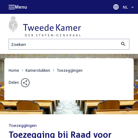
Menu
Taal sel
NL
Zoeken
Home
Kamerstukken
Toezeggingen
Delen
Toezeggingen
:
Toezegging bij Raad voor