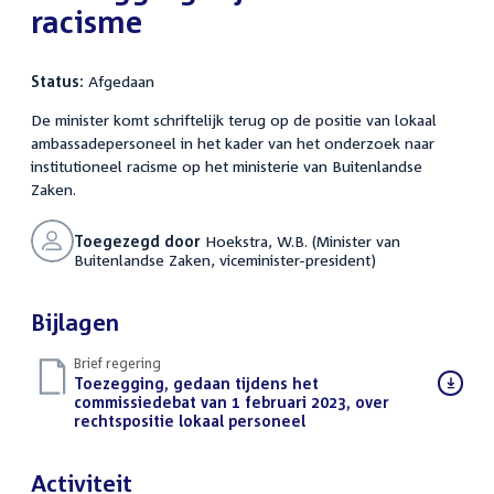
racisme
Status:
Afgedaan
De minister komt schriftelijk terug op de positie van lokaal
ambassadepersoneel in het kader van het onderzoek naar
institutioneel racisme op het ministerie van Buitenlandse
Zaken.
Toegezegd door
Hoekstra, W.B. (Minister van
Buitenlandse Zaken, viceminister-president)
Bijlagen
Brief regering
Download
Toezegging, gedaan tijdens het
bestand:
commissiedebat van 1 februari 2023, over
rechtspositie lokaal personeel
(PDF)
Activiteit