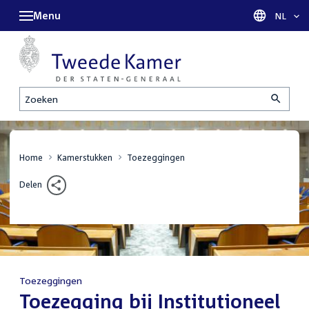
Menu
Taal sel
NL
Zoeken
Home
Kamerstukken
Toezeggingen
Delen
Toezeggingen
:
Toezegging bij Institutioneel