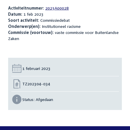
Activiteitnummer:
2023A00028
Datum:
1 feb 2023
Soort activiteit:
Commissiedebat
Onderwerp(en):
Institutioneel racisme
Commissie (voortouw):
vaste commissie voor Buitenlandse
Zaken
Datum:
1 februari 2023
Nummer:
TZ202304-034
Status:
Afgedaan