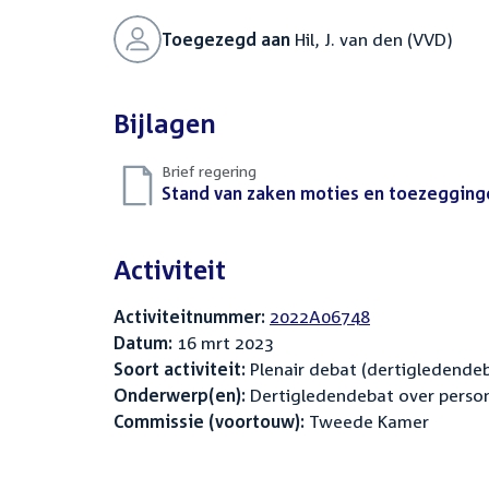
Toegezegd aan
Hil, J. van den (VVD)
Bijlagen
Brief regering
Download
Stand van zaken moties en toezegging
bestand:
Activiteit
Activiteitnummer:
2022A06748
Datum:
16 mrt 2023
Soort activiteit:
Plenair debat (dertigledende
Onderwerp(en):
Dertigledendebat over person
Commissie (voortouw):
Tweede Kamer