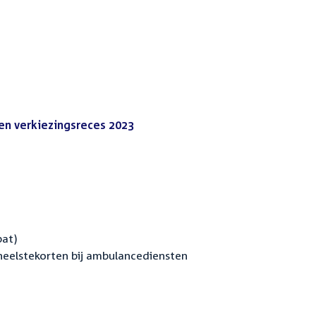
en verkiezingsreces 2023
(PDF)
bat)
eelstekorten bij ambulancediensten