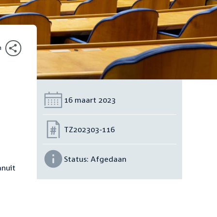
n
Datum:
16 maart 2023
Nummer:
TZ202303-116
Status:
Afgedaan
anuit