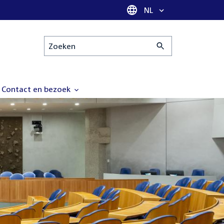
Taal selectie
NL
Zoeken
Contact en bezoek